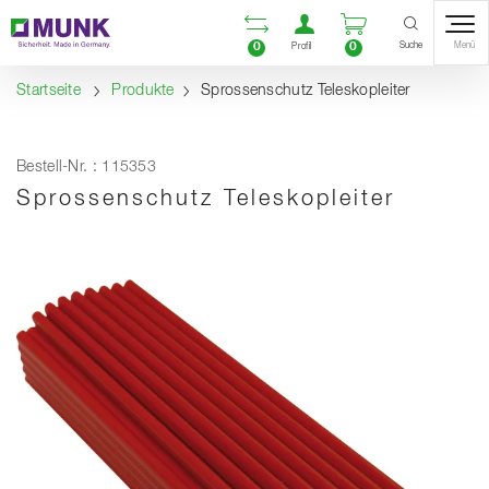
Table Of Content
Vergleichsliste öffnen
Benutzerkonto öf
Warenkorb ö
Inhalt
Inhaltsverzeichnis
Navigation
Suche
0
0
Menü
Profil
Startseite
Produkte
Sprossenschutz Teleskopleiter
Bestell-Nr. : 115353
Sprossenschutz Teleskopleiter