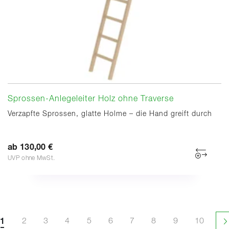
Sprossen-Anlegeleiter Holz ohne Traverse
Verzapfte Sprossen, glatte Holme – die Hand greift durch
ab 130,00 €
UVP ohne MwSt.
1
2
3
4
5
6
7
8
9
10
N