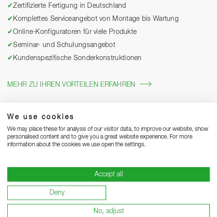
✔
Zertifizierte Fertigung in Deutschland
✔
Komplettes Serviceangebot von Montage bis Wartung
✔
Online-Konfiguratoren für viele Produkte
✔
Seminar- und Schulungsangebot
✔
Kundenspezifische Sonderkonstruktionen
MEHR ZU IHREN VORTEILEN ERFAHREN
We use cookies
We may place these for analysis of our visitor data, to improve our website, show
personalised content and to give you a great website experience. For more
information about the cookies we use open the settings.
Accept all
Impressum
Datenschutz
Grounding Page
AGB
Deny
Lieferhinweise
Garantiebedingungen
Lieferant werden
No, adjust