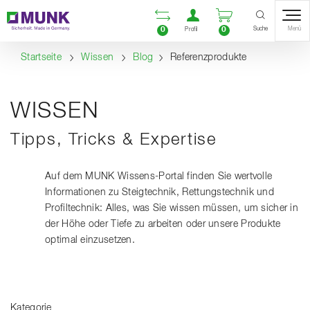
Table Of Content
Vergleichsliste öffnen
Benutzerkonto öf
Warenkorb ö
Inhalt
Inhaltsverzeichnis
Navigation
Suche
0
0
Menü
Profil
Startseite
Wissen
Blog
Referenzprodukte
WISSEN
Tipps, Tricks & Expertise
Auf dem MUNK Wissens-Portal finden Sie wertvolle
Informationen zu Steigtechnik, Rettungstechnik und
Profiltechnik: Alles, was Sie wissen müssen, um sicher in
der Höhe oder Tiefe zu arbeiten oder unsere Produkte
optimal einzusetzen.
Kategorie