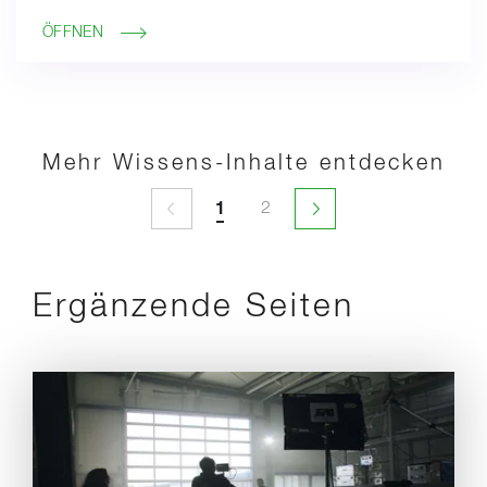
ÖFFNEN
Mehr Wissens-Inhalte entdecken
1
2
1
2
Seitenwechsel nicht verfügbar
Nächste Seite
Ergänzende Seiten