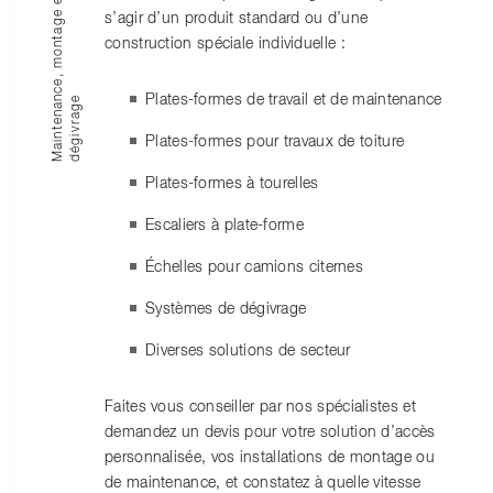
M
a
i
n
t
e
n
a
c
e
,
m
o
n
t
a
g
e
e
t
d
é
g
i
v
r
a
g
s’agir d’un produit standard ou d’une
construction spéciale individuelle :
Plates-formes de travail et de maintenance
n
e
Plates-formes pour travaux de toiture
Plates-formes à tourelles
Escaliers à plate-forme
Échelles pour camions citernes
Systèmes de dégivrage
Diverses solutions de secteur
Faites vous conseiller par nos spécialistes et
demandez un devis pour votre solution d’accès
personnalisée, vos installations de montage ou
de maintenance, et constatez à quelle vitesse