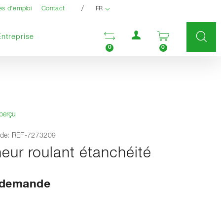
/
es d'emploi
Contact
FR
Menu utilisateur
Ouvrir la liste compara
Ouvrir le pan
Entreprise
0
0
aperçu
de: REF-7273209
eur roulant étanchéité
r demande