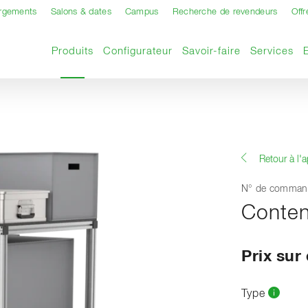
argements
Salons & dates
Campus
Recherche de revendeurs
Offr
Page actuelle
Produits
Configurateur
Savoir-faire
Services
Retour à l'
N° de comman
Conten
Prix su
Type