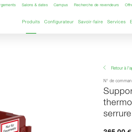
argements
Salons & dates
Campus
Recherche de revendeurs
Offr
Page actuelle
Produits
Configurateur
Savoir-faire
Services
Retour à l'
N° de comman
Suppor
thermo
serrur