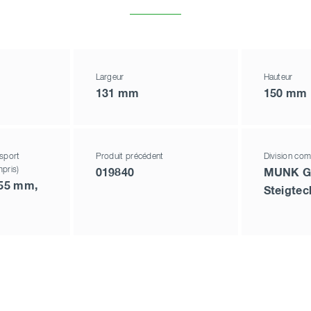
Largeur
Hauteur
131 mm
150 mm
sport
Produit précédent
Division com
pris)
019840
MUNK G
155 mm,
Steigtec