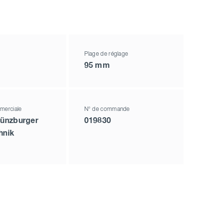
Plage de réglage
95 mm
merciale
N° de commande
ünzburger
019830
hnik