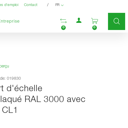
/
es d'emploi
Contact
FR
Menu utilisateur
Ouvrir la liste compara
Ouvrir le pan
Entreprise
0
0
aperçu
de: 019830
t d'échelle
laqué RAL 3000 avec
e CL1