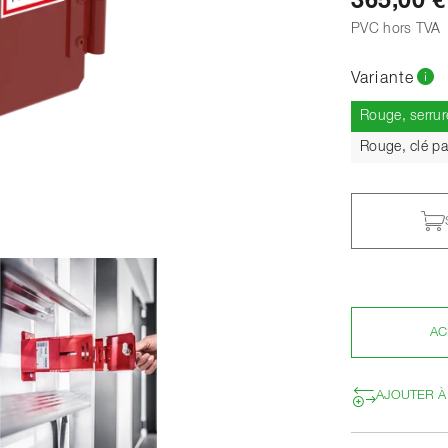
365,00 €
PVC hors TVA
Variante
Rouge, serru
Rouge, clé pa
AC
AJOUTER À