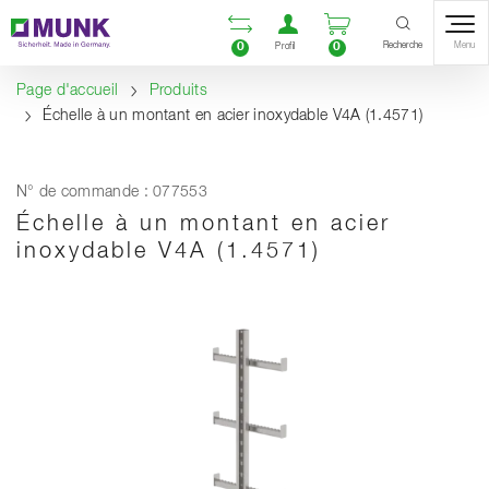
Table Of Content
Ouvrir la liste compara
Ouvrir un compte u
Ouvrir le panie
Contenu
Sommaire
Navigation
Recherche
0
0
Menu
Profil
Page d'accueil
Produits
Échelle à un montant en acier inoxydable V4A (1.4571)
N° de commande : 077553
Échelle à un montant en acier
inoxydable V4A (1.4571)