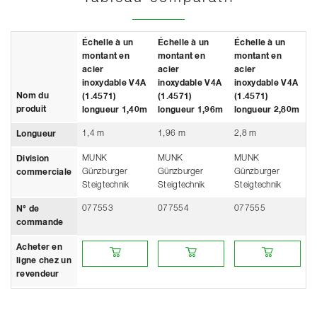
Échelle à un
Échelle à un
Échelle à un
montant en
montant en
montant en
acier
acier
acier
inoxydable V4A
inoxydable V4A
inoxydable V4A
Nom du
(1.4571)
(1.4571)
(1.4571)
produit
longueur 1,40m
longueur 1,96m
longueur 2,80m
1,4 m
1,96 m
2,8 m
Longueur
MUNK
MUNK
MUNK
Division
Günzburger
Günzburger
Günzburger
commerciale
Steigtechnik
Steigtechnik
Steigtechnik
077553
077554
077555
N° de
commande
Acheter en ligne chez un revendeur
Acheter en ligne chez un revendeur
Acheter en ligne ch
Acheter en
ligne chez un
revendeur