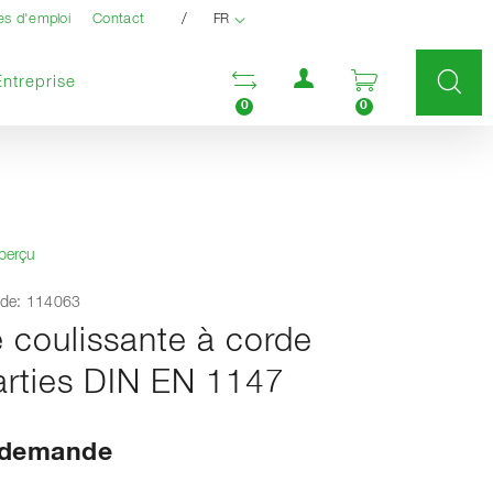
/
es d'emploi
Contact
FR
Menu utilisateur
Ouvrir la liste compara
Ouvrir le pan
Entreprise
0
0
aperçu
de: 114063
e coulissante à corde
arties DIN EN 1147
r demande