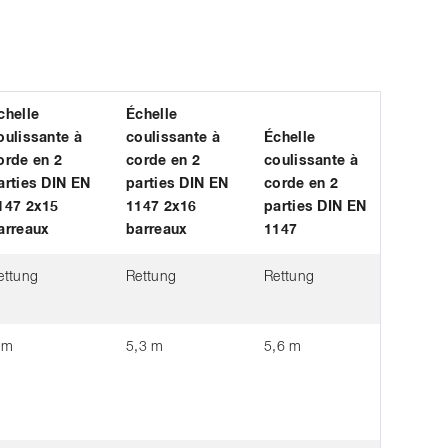
chelle
Échelle
oulissante à
coulissante à
Échelle
orde en 2
corde en 2
coulissante à
arties DIN EN
parties DIN EN
corde en 2
147 2x15
1147 2x16
parties DIN EN
arreaux
barreaux
1147
ettung
Rettung
Rettung
 m
5,3 m
5,6 m