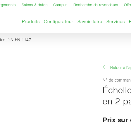
argements
Salons & dates
Campus
Recherche de revendeurs
Offr
Page actuelle
Produits
Configurateur
Savoir-faire
Services
rties DIN EN 1147
Retour à l'
N° de comman
Échell
en 2 p
Prix su