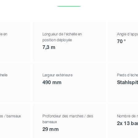
le en
Longueur de l'échelle en
Angle d'appu
position déployée
70 °
7,3 m
helle
Largeur extérieure
Pieds d'éche
490 mm
Stahlspi
s / barreaux
Profondeur des marches / des
Nombre de m
barreaux
2x 13 ba
29 mm