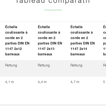
Tableau comparatif
Échelle
Échelle
Échelle
É
coulissante à
coulissante à
coulissante à
c
corde en 2
corde en 2
corde en 2
c
parties DIN EN
parties DIN EN
parties DIN EN
p
1147 2x12
1147 2x13
1147 2x14
1
barreaux
barreaux
barreaux
b
Rettung
Rettung
Rettung
R
4,1 m
4,4 m
4,7 m
5