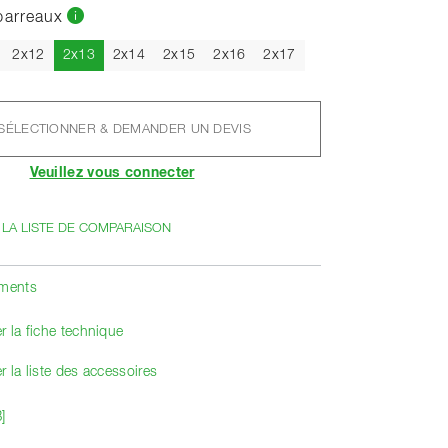
barreaux
Actuel
2x12
2x13
2x14
2x15
2x16
2x17
SÉLECTIONNER & DEMANDER UN DEVIS
Veuillez vous connecter
 LA LISTE DE COMPARAISON
ements
r la fiche technique
r la liste des accessoires
]