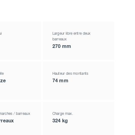
i
Largeur libre entre deux
barreaux
270 mm
lle
Hauteur des montants
tze
74 mm
arches / barreaux
Charge max.
rreaux
324 kg