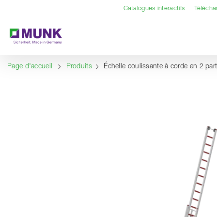
Table Of Content
Contenu
Sommaire
Navigation
Catalogues interactifs
Téléch
Page d'accueil
Produits
Échelle coulissante à corde en 2 pa