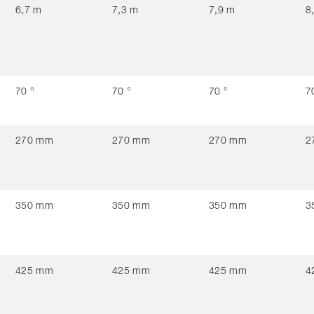
6,7 m
7,3 m
7,9 m
8
70 °
70 °
70 °
7
270 mm
270 mm
270 mm
2
350 mm
350 mm
350 mm
3
425 mm
425 mm
425 mm
4