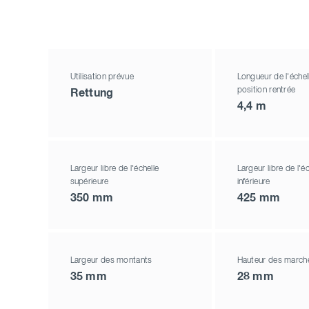
Utilisation prévue
Longueur de l'échel
position rentrée
Rettung
4,4 m
Largeur libre de l'échelle
Largeur libre de l'éc
supérieure
inférieure
350 mm
425 mm
Largeur des montants
Hauteur des marche
35 mm
28 mm