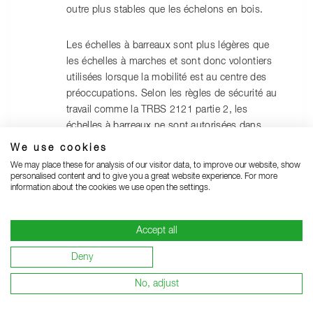
outre plus stables que les échelons en bois.
Les échelles à barreaux sont plus légères que
les échelles à marches et sont donc volontiers
utilisées lorsque la mobilité est au centre des
préoccupations. Selon les règles de sécurité au
travail comme la TRBS 2121 partie 2, les
échelles à barreaux ne sont autorisées dans
l'utilisation professionnelle que comme voie de
We use cookies
circulation. Les échelles à barreaux se
We may place these for analysis of our visitor data, to improve our website, show
transforment en poste de travail grâce à des
personalised content and to give you a great website experience. For more
information about the cookies we use open the settings.
accessoires tels qu'une marche suspendue ou
des marches à emboîter comme notre module
de marches MaxxStep.
Accept all
Deny
No, adjust