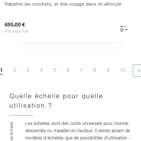
Rabattre les crochets, et elle voyage dans le véhicule
695,00 €
PVC hors TVA
1
2
3
4
5
6
7
8
9
10
P
Quelle échelle pour quelle
utilisation ?
Les échelles sont des outils universels pour monter,
descendre ou travailler en hauteur. Il existe autant de
modèles d'échelles que de possibilités d’utilisation -