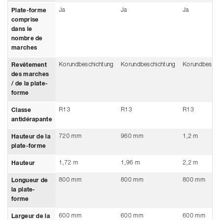
Ja
Ja
Ja
Plate-forme
comprise
dans le
nombre de
marches
Korundbeschichtung
Korundbeschichtung
Korundbeschi
Revêtement
des marches
/ de la plate-
forme
R13
R13
R13
Classe
antidérapante
720 mm
960 mm
1,2 m
Hauteur de la
plate-forme
1,72 m
1,96 m
2,2 m
Hauteur
800 mm
800 mm
800 mm
Longueur de
la plate-
forme
600 mm
600 mm
600 mm
Largeur de la