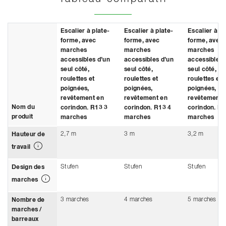
Escalier à plate-
Escalier à plate-
Escalier à pl
forme, avec
forme, avec
forme, avec
marches
marches
marches
accessibles d’un
accessibles d’un
accessibles 
seul côté,
seul côté,
seul côté,
roulettes et
roulettes et
roulettes et
poignées,
poignées,
poignées,
revêtement en
revêtement en
revêtement 
Nom du
corindon. R13 3
corindon. R13 4
corindon. R1
produit
marches
marches
marches
2,7 m
3 m
3,2 m
Hauteur de
travail
Stufen
Stufen
Stufen
Design des
marches
3 marches
4 marches
5 marches
Nombre de
marches /
barreaux