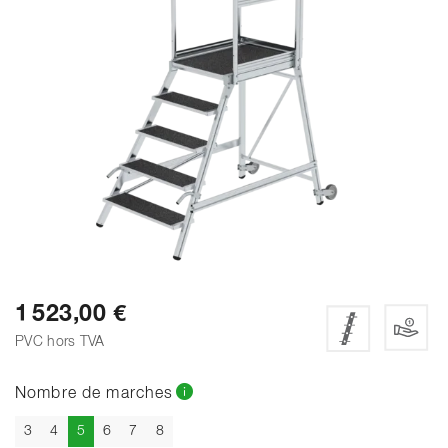
1 523,00 €
PVC hors TVA
Nombre de marches
Actuel
3
4
5
6
7
8