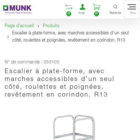
Table Of Content
Ouvrir la liste compara
Ouvrir un compte u
Ouvrir le panie
Contenu
Sommaire
Navigation
Recherche
0
0
Menu
Profil
Page d'accueil
Produits
Escalier à plate-forme, avec marches accessibles d’un seul
côté, roulettes et poignées, revêtement en corindon. R13
N° de commande : 055105
Escalier à plate-forme, avec
marches accessibles d’un seul
côté, roulettes et poignées,
revêtement en corindon. R13