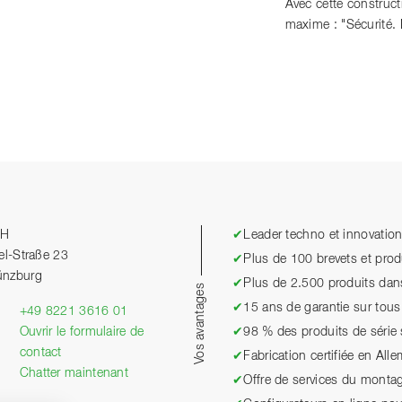
Avec cette construc
maxime : "Sécurité.
bH
✔
Leader techno et innovatio
el-Straße 23
✔
Plus de 100 brevets et pro
ünzburg
✔
Plus de 2.500 produits dan
Vos avantages
✔
15 ans de garantie sur tous 
+49 8221 3616 01
Ouvrir le formulaire de
✔
98 % des produits de série
contact
✔
Fabrication certifiée en All
Chatter maintenant
✔
Offre de services du monta