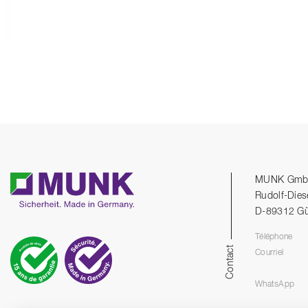
MUNK Gm
Rudolf-Dies
D-89312 G
Téléphone
Contact
Courriel
WhatsApp