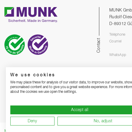
MUNK Gm
Rudolf-Dies
D-89312 G
Téléphone
Contact
Courriel
WhatsApp
We use cookies
We may place these for analysis of our visitor data, to improve our website, sho
personalised content and to give you a great website experience. For more infor
about the cookies we use open the settings.
Accept all
Deny
No, adjust
Mentions légales
Protection des données
Grounding Page
CGV
Rem