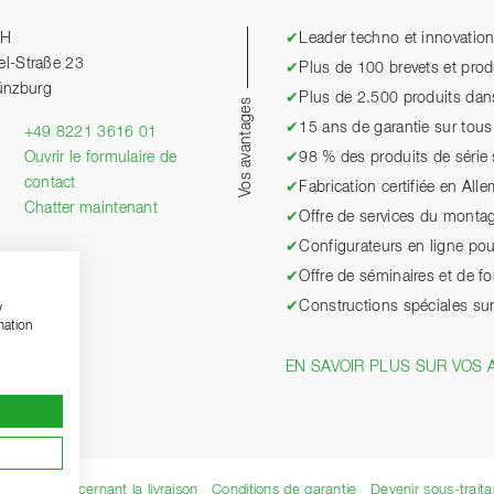
bH
✔
Leader techno et innovatio
el-Straße 23
✔
Plus de 100 brevets et pro
ünzburg
✔
Plus de 2.500 produits dan
Vos avantages
✔
15 ans de garantie sur tous 
+49 8221 3616 01
Ouvrir le formulaire de
✔
98 % des produits de série
contact
✔
Fabrication certifiée en All
Chatter maintenant
✔
Offre de services du monta
✔
Configurateurs en ligne po
✔
Offre de séminaires et de f
✔
Constructions spéciales su
w
mation
EN SAVOIR PLUS SUR VOS 
arques concernant la livraison
Conditions de garantie
Devenir sous-traita