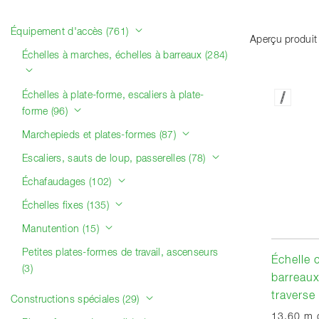
Catégories de produits
Équipement d'accès (761)
Aperçu produit
Échelles à marches, échelles à barreaux (284)
Échelles à plate-forme, escaliers à plate-
forme (96)
Marchepieds et plates-formes (87)
Escaliers, sauts de loup, passerelles (78)
Échafaudages (102)
Échelles fixes (135)
Manutention (15)
Petites plates-formes de travail, ascenseurs
Échelle 
(3)
barreaux
traverse
Constructions spéciales (29)
13,60 m 