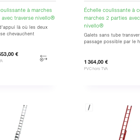
coulissante à marches
Échelle coulissante à 
s avec traverse nivello®
marches 2 parties avec
nivello®
'appui là où les deux
 se chevauchent
Galets sans tube transver
passage possible par le 
653,00 €
VA
1 364,00 €
PVC hors TVA