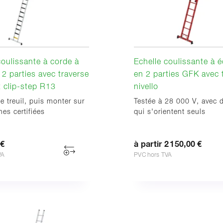
coulissante à corde à
Echelle coulissante à 
2 parties avec traverse
en 2 parties GFK avec 
et clip-step R13
nivello
le treuil, puis monter sur
Testée à 28 000 V, avec 
es certifiées
qui s'orientent seuls
 €
à partir 2 150,00 €
VA
PVC hors TVA