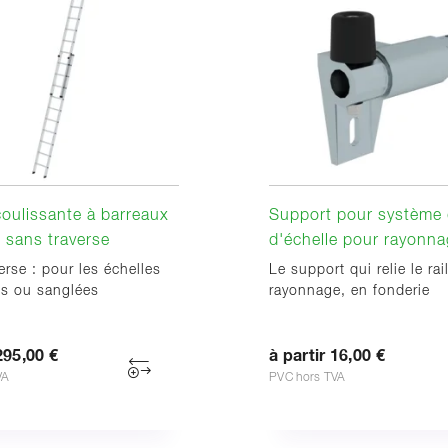
coulissante à barreaux
Support pour système d
s sans traverse
d'échelle pour rayonn
erse : pour les échelles
Le support qui relie le rai
es ou sanglées
rayonnage, en fonderie
295,00 €
à partir 16,00 €
VA
PVC hors TVA