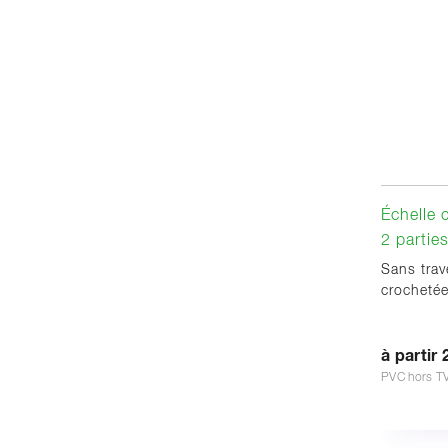
Échelle 
2 partie
Sans trav
crocheté
à partir 
PVC hors T