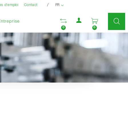
/
es d'emploi
Contact
FR
Menu utilisateur
Ouvrir la liste compara
Ouvrir le pan
Entreprise
0
0