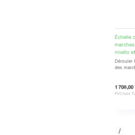
Échelle 
marches 
nivello 
Dérouler 
des march
1 708,00
PVC hors T