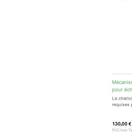
Mécanis
pour éch
Le chario
requises 
130,00 €
PVC hors T