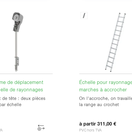
me de déplacement
Échelle pour rayonnag
elle de rayonnages
marches à accrocher
t de tête : deux pièces
On l'accroche, on travaill
par échelle
la range au crochet
à partir 311,00 €
VA
PVC hors TVA