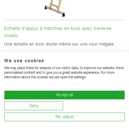
Echelle d'appui à marches en bois avec traverse
nivello
Une échelle en bois droite même sur une cour inégale
We use cookies
530,00 €
We may place these for analysis of our visitor data, to improve our website, show
PVC hors TVA
personalised content and to give you a great website experience. For more
information about the cookies we use open the settings.
Accept all
1
2
3
4
5
6
7
8
9
10
Deny
P
No, adjust