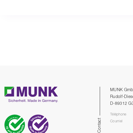
MUNK Gm
Rudolf-Dies
D-89312 G
Téléphone
Contact
Courriel