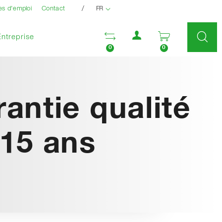
/
es d'emploi
Contact
FR
Menu utilisateur
Ouvrir la liste compara
Ouvrir le pan
Entreprise
0
0
antie qualité
 15 ans