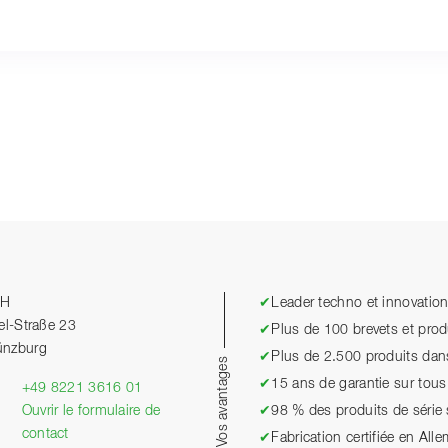
bH
✔
Leader techno et innovatio
el-Straße 23
✔
Plus de 100 brevets et pro
ünzburg
✔
Plus de 2.500 produits dan
Vos avantages
✔
15 ans de garantie sur tous 
+49 8221 3616 01
Ouvrir le formulaire de
✔
98 % des produits de série
contact
✔
Fabrication certifiée en All