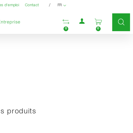
/
es d'emploi
Contact
FR
Menu utilisateur
Ouvrir la liste compara
Ouvrir le pan
Entreprise
0
0
os produits