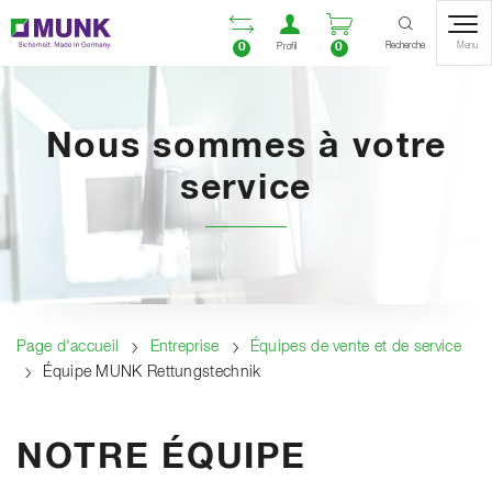
Table Of Content
Ouvrir la liste compara
Ouvrir un compte u
Ouvrir le panie
Contenu
Sommaire
Navigation
Recherche
0
0
Menu
Profil
Nous sommes à votre
service
Page d'accueil
Entreprise
Équipes de vente et de service
Équipe MUNK Rettungstechnik
NOTRE ÉQUIPE