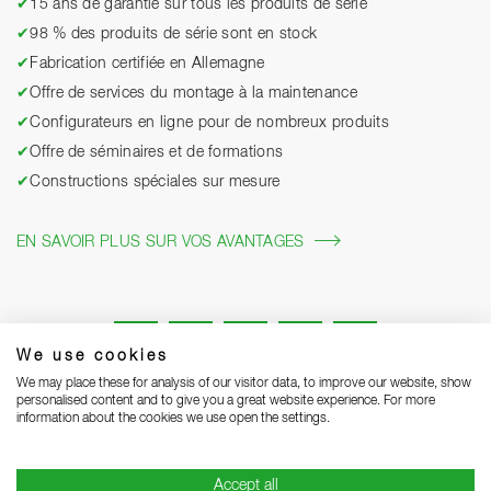
✔
15 ans de garantie sur tous les produits de série
✔
98 % des produits de série sont en stock
✔
Fabrication certifiée en Allemagne
✔
Offre de services du montage à la maintenance
✔
Configurateurs en ligne pour de nombreux produits
✔
Offre de séminaires et de formations
✔
Constructions spéciales sur mesure
EN SAVOIR PLUS SUR VOS AVANTAGES
We use cookies
We may place these for analysis of our visitor data, to improve our website, show
personalised content and to give you a great website experience. For more
information about the cookies we use open the settings.
Mentions légales
Protection des données
Grounding Page
Accept all