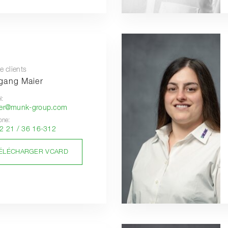
e clients
gang Maier
l:
ier@munk-group.com
one:
2 21 / 36 16-312
ÉLÉCHARGER VCARD