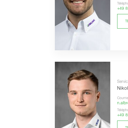
Téléph
+49 8
T
Servic
Niko
Courrie
n.alb
Téléph
+49 8
T