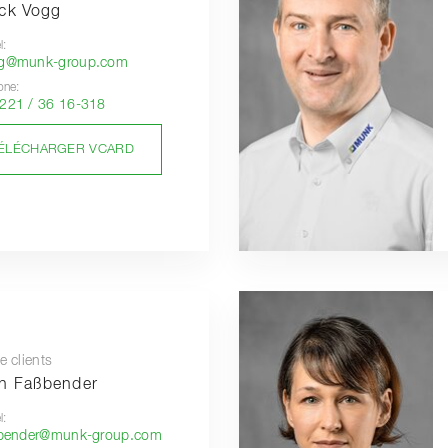
ick Vogg
l:
gg@munk-group.com
one:
221 / 36 16-318
ÉLÉCHARGER VCARD
e clients
n Faßbender
l:
sbender@munk-group.com