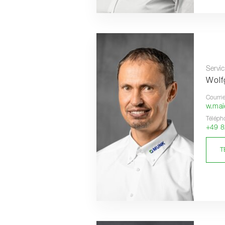
Servic
Wolf
Courrie
w.ma
Téléph
+49 8
T