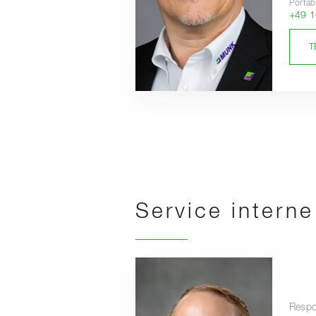
Portab
+49 1
T
Service interne
Respo