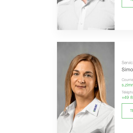
Servic
Sim
Courrie
s.zi
Téléph
+49 8
T