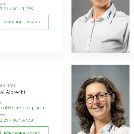
one:
2 21 / 36 16-238
ÉLÉCHARGER VCARD
e clients
lai Albrecht
l:
recht@munk-group.com
one:
2 21 / 36 16-173
ÉLÉCHARGER VCARD