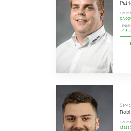
Patr
Courrie
p.vo
Téléph
+49 8
T
Servic
Robi
Courrie
r.fas