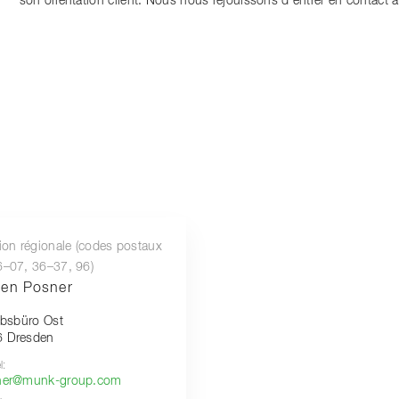
son orientation client. Nous nous réjouissons d'entrer en contact a
e
tion régionale (codes postaux
6–07, 36–37, 96)
ten Posner
iebsbüro Ost
 Dresden
l:
ner@munk-group.com