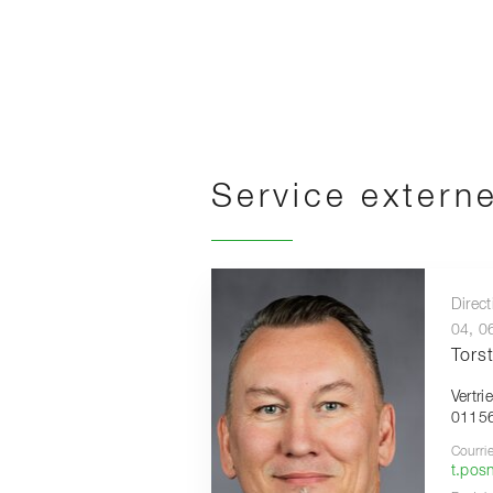
Service extern
Direc
04, 0
Tors
Vertr
01156
Courrie
t.pos