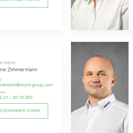
e clients
one Zimmermann
l:
mmermann@munk-group.com
one:
2 21 / 36 16-265
ÉLÉCHARGER VCARD