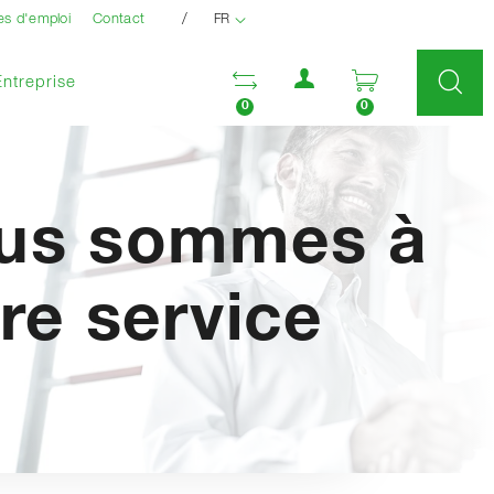
/
es d'emploi
Contact
FR
Menu utilisateur
Ouvrir la liste compara
Ouvrir le pan
Entreprise
0
0
us sommes à
re service