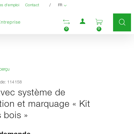
/
es d'emploi
Contact
FR
Menu utilisateur
Ouvrir la liste compara
Ouvrir le pan
Entreprise
0
0
aperçu
de: 114158
avec système de
tion et marquage « Kit
s bois »