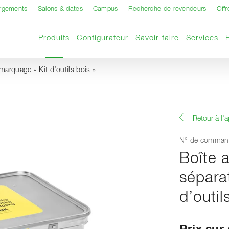
argements
Salons & dates
Campus
Recherche de revendeurs
Offr
Page actuelle
Produits
Configurateur
Savoir-faire
Services
marquage « Kit d’outils bois »
Retour à l'
N° de comman
Boîte 
sépara
d’outil