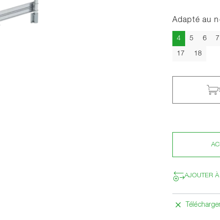
Adapté au 
Actuel
4
5
6
7
17
18
AC
AJOUTER À
Télécharg