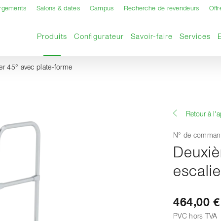
argements
Salons & dates
Campus
Recherche de revendeurs
Offr
Page actuelle
Produits
Configurateur
Savoir-faire
Services
r 45° avec plate-forme
Retour à l'
N° de comman
Deuxiè
escali
464,00 €
PVC hors TVA