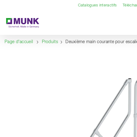
Table Of Content
Contenu
Sommaire
Navigation
Catalogues interactifs
Téléch
Page d'accueil
Produits
Deuxième main courante pour escalie