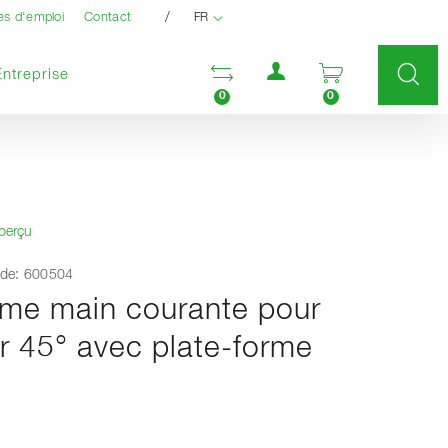
/
es d'emploi
Contact
FR
Menu utilisateur
Ouvrir la liste compara
Ouvrir le pan
Entreprise
0
0
aperçu
de: 600504
me main courante pour
er 45° avec plate-forme