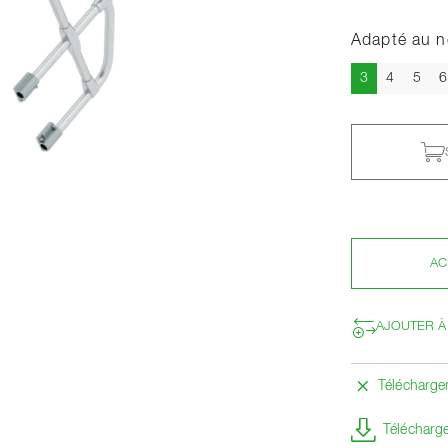
Adapté au 
Actuel
3
4
5
6
AC
AJOUTER À
Télécharg
Télécharge