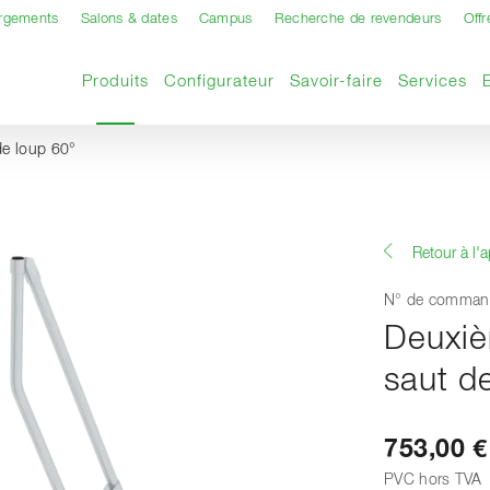
argements
Salons & dates
Campus
Recherche de revendeurs
Offr
Page actuelle
Produits
Configurateur
Savoir-faire
Services
de loup 60°
Retour à l'
N° de comman
Deuxiè
saut d
753,00 €
PVC hors TVA