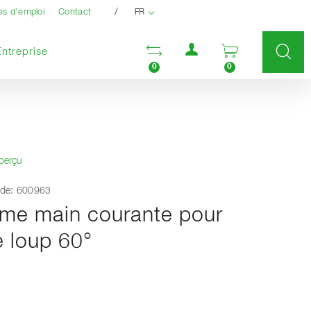
/
es d'emploi
Contact
FR
Menu utilisateur
Ouvrir la liste compara
Ouvrir le pan
Entreprise
0
0
aperçu
de: 600963
me main courante pour
e loup 60°