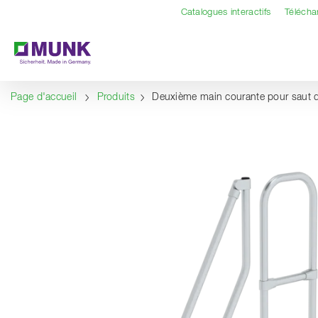
Table Of Content
Contenu
Sommaire
Navigation
Catalogues interactifs
Téléch
Page d'accueil
Produits
Deuxième main courante pour saut 