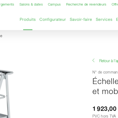
argements
Salons & dates
Campus
Recherche de revendeurs
Offr
Page actuelle
Produits
Configurateur
Savoir-faire
Services
le
Retour à l'
N° de comman
Échelle
et mob
1 923,00
PVC hors TVA