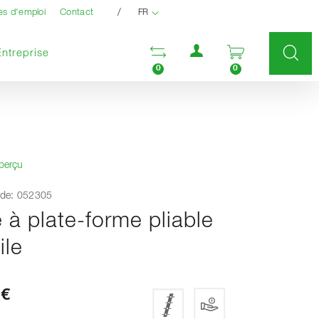
/
es d'emploi
Contact
FR
Menu utilisateur
Ouvrir la liste compara
Ouvrir le pan
Entreprise
0
0
aperçu
de: 052305
 à plate-forme pliable
ile
 €