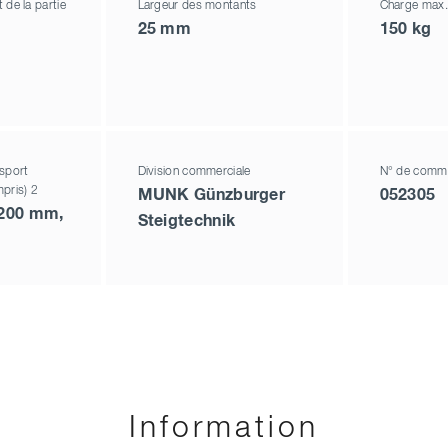
de la partie
Largeur des montants
Charge max.
25 mm
150 kg
sport
Division commerciale
N° de comm
pris) 2
MUNK Günzburger
052305
 200 mm,
Steigtechnik
Information