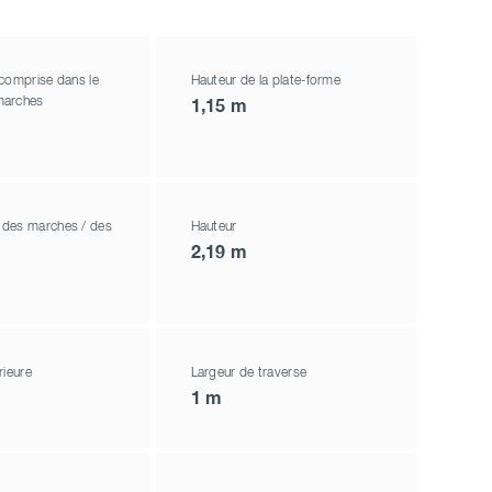
comprise dans le
Hauteur de la plate-forme
marches
1,15 m
des marches / des
Hauteur
2,19 m
rieure
Largeur de traverse
1 m