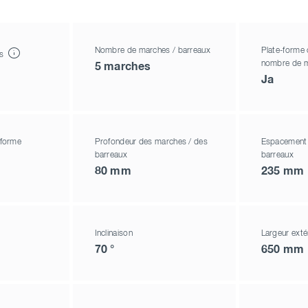
Nombre de marches / barreaux
Plate-forme 
es
nombre de 
5 marches
Ja
-forme
Profondeur des marches / des
Espacement 
barreaux
barreaux
80 mm
235 mm
Inclinaison
Largeur exté
70 °
650 mm