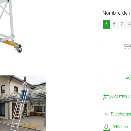
Nombre de 
Actuel
5
6
7
8
AC
AJOUTER À
Télécharg
Télécharge