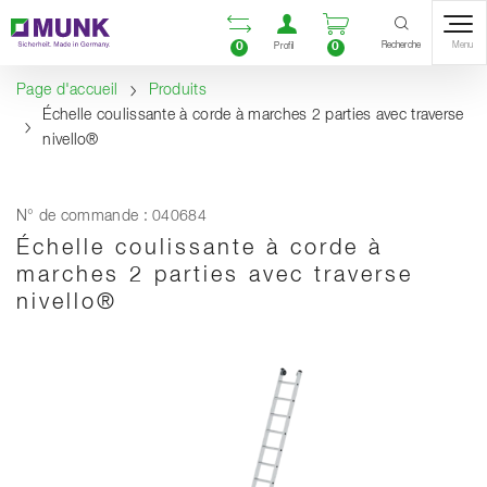
Table Of Content
Ouvrir la liste compara
Ouvrir un compte u
Ouvrir le panie
Contenu
Sommaire
Navigation
Recherche
0
0
Menu
Profil
Page d'accueil
Produits
Échelle coulissante à corde à marches 2 parties avec traverse
nivello®
N° de commande : 040684
Échelle coulissante à corde à
marches 2 parties avec traverse
nivello®