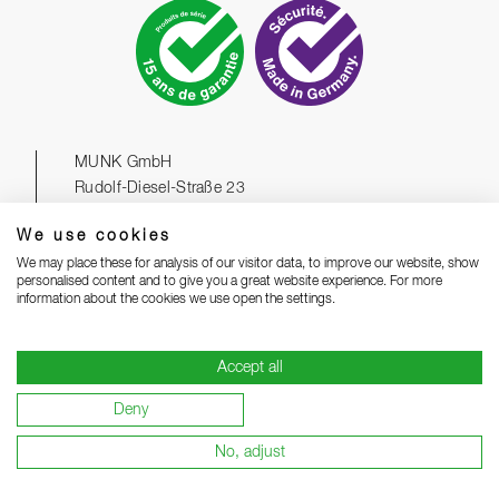
MUNK GmbH
Rudolf-Diesel-Straße 23
D-89312 Günzburg
We use cookies
Téléphone
+49 8221 3616 01
We may place these for analysis of our visitor data, to improve our website, show
Contact
Courriel
Ouvrir le formulaire de contact
personalised content and to give you a great website experience. For more
information about the cookies we use open the settings.
WhatsApp
Chatter maintenant
Accept all
✔
Leader techno et innovation dans l'équipement d'accès
Deny
✔
Plus de 100 brevets et produits déposés
No, adjust
✔
Plus de 2.500 produits dans la gamme de série
✔
15 ans de garantie sur tous les produits de série