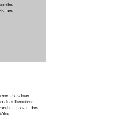
onnelles
s-formes
 sont des valeurs
ertaines illustrations
roduits et peuvent donc
tériau.