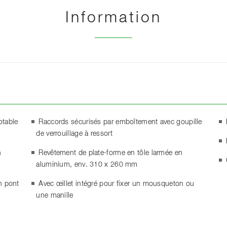
Information
otable
Raccords sécurisés par emboîtement avec goupille
de verrouillage à ressort
n
Revêtement de plate-forme en tôle larmée en
aluminium, env. 310 x 260 mm
n pont
Avec œillet intégré pour fixer un mousqueton ou
une manille