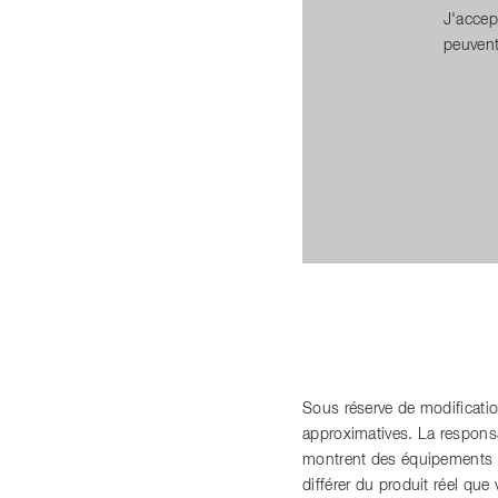
J'accep
peuvent
Sous réserve de modificati
approximatives. La responsabi
montrent des équipements s
différer du produit réel qu