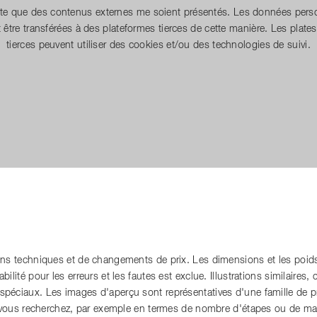
te que des contenus externes me soient présentés. Les données pers
 être transférées à des plateformes tierces de cette manière. Les plate
tierces peuvent utiliser des cookies et/ou des technologies de suivi.
ons techniques et de changements de prix. Les dimensions et les poids
lité pour les erreurs et les fautes est exclue. Illustrations similaires, c
péciaux. Les images d'aperçu sont représentatives d'une famille de p
e vous recherchez, par exemple en termes de nombre d'étapes ou de ma