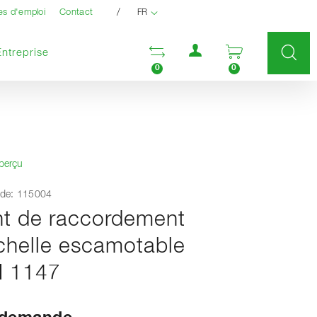
/
es d'emploi
Contact
FR
Menu utilisateur
Ouvrir la liste compara
Ouvrir le pan
Entreprise
0
0
aperçu
de: 115004
t de raccordement
chelle escamotable
N 1147