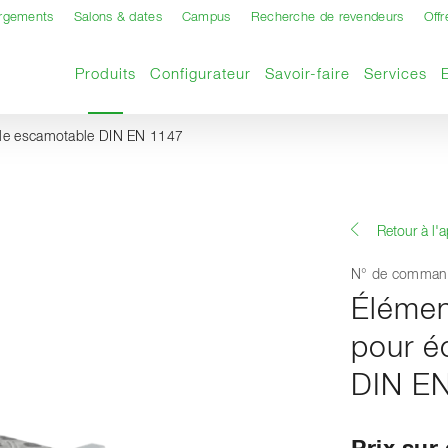
argements
Salons & dates
Campus
Recherche de revendeurs
Offr
Page actuelle
Produits
Configurateur
Savoir-faire
Services
lle escamotable DIN EN 1147
Retour à l'
N° de comman
Élémen
pour é
DIN E