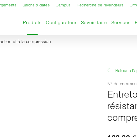
argements
Salons & dates
Campus
Recherche de revendeurs
Offr
Page actuelle
Produits
Configurateur
Savoir-faire
Services
traction et à la compression
Retour à l'
N° de comman
Entreto
résista
compre