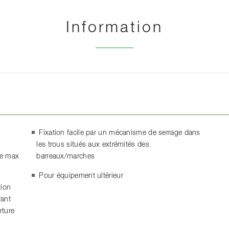
Information
Fixation facile par un mécanisme de serrage dans
les trous situés aux extrémités des
le max
barreaux/marches
Pour équipement ultérieur
tion
rant
rture