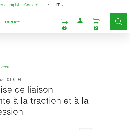
/
es d'emploi
Contact
FR
Menu utilisateur
Ouvrir la liste compara
Ouvrir le pan
Entreprise
0
0
aperçu
de: 019294
ise de liaison
nte à la traction et à la
ssion