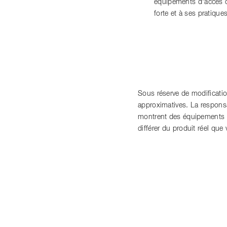
équipements d'accès co
forte et à ses pratiqu
Sous réserve de modificati
approximatives. La responsabi
montrent des équipements s
différer du produit réel qu