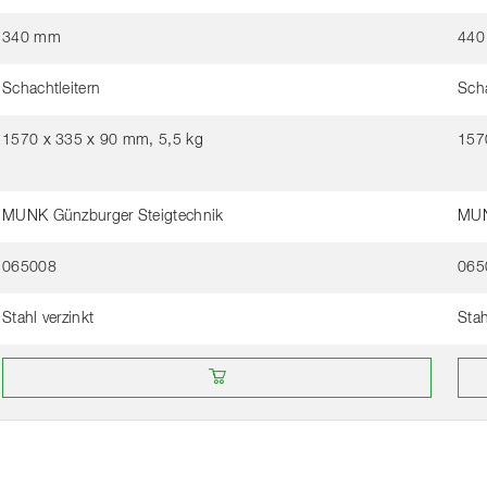
340 mm
440
Schachtleitern
Scha
1570 x 335 x 90 mm, 5,5 kg
157
MUNK Günzburger Steigtechnik
MUN
065008
065
Stahl verzinkt
Stah
Acheter en ligne chez un revendeur
Ach