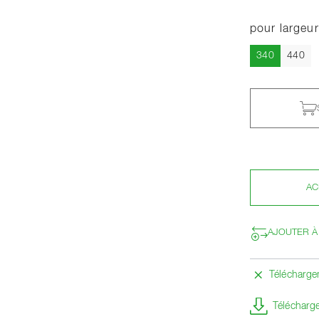
pour largeur
Actuel
340
440
AC
AJOUTER À
Télécharg
Télécharge