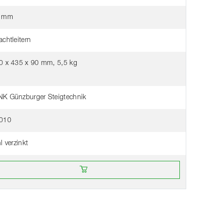
 mm
chtleitern
0 x 435 x 90 mm, 5,5 kg
K Günzburger Steigtechnik
010
l verzinkt
eter en ligne chez un revendeur