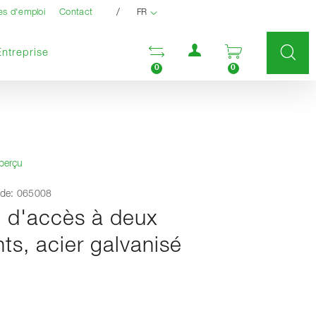
/
es d'emploi
Contact
FR
Menu utilisateur
Ouvrir la liste compara
Ouvrir le pan
Entreprise
0
0
aperçu
de: 065008
té d'accès à deux
ts, acier galvanisé