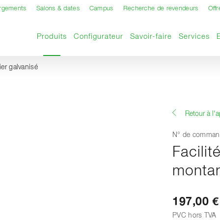
argements
Salons & dates
Campus
Recherche de revendeurs
Offr
Page actuelle
Produits
Configurateur
Savoir-faire
Services
ier galvanisé
Retour à l'
N° de comman
Facili
montan
197,00 €
PVC hors TVA