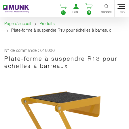
Table Of Content
Ouvrir la liste compara
Ouvrir un compte u
Ouvrir le panie
Contenu
Sommaire
Navigation
Recherche
0
0
Menu
Profil
Page d'accueil
Produits
Plate-forme à suspendre R13 pour échelles à barreaux
N° de commande : 019900
Plate-forme à suspendre R13 pour
échelles à barreaux