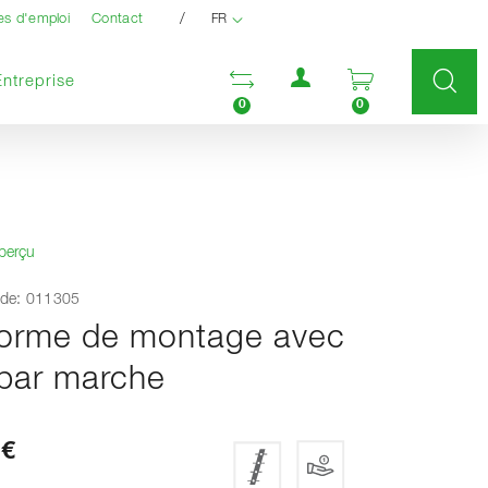
/
es d'emploi
Contact
FR
Menu utilisateur
Ouvrir la liste compara
Ouvrir le pan
Entreprise
0
0
aperçu
de: 011305
forme de montage avec
par marche
 €