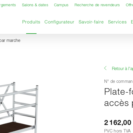
argements
Salons & dates
Campus
Recherche de revendeurs
Offr
Page actuelle
Produits
Configurateur
Savoir-faire
Services
par marche
Retour à l'
N° de comman
Plate-
accès 
2 162,00
PVC hors TVA