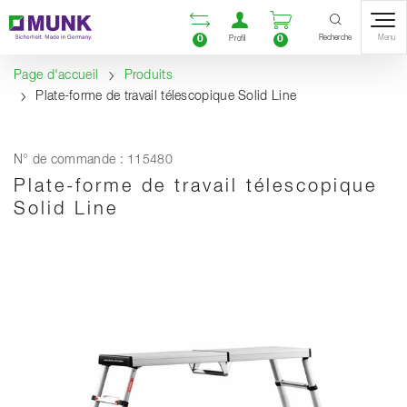
Table Of Content
Ouvrir la liste compara
Ouvrir un compte u
Ouvrir le panie
Contenu
Sommaire
Navigation
Recherche
0
0
Menu
Profil
Page d'accueil
Produits
Plate-forme de travail télescopique Solid Line
N° de commande : 115480
Plate-forme de travail télescopique
Solid Line