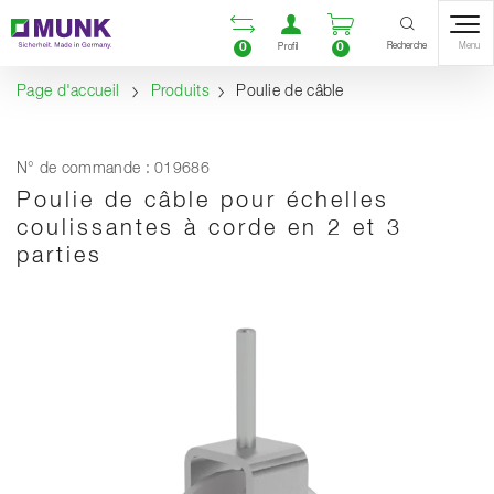
Table Of Content
Ouvrir la liste compara
Ouvrir un compte u
Ouvrir le panie
Contenu
Sommaire
Navigation
Recherche
0
0
Menu
Profil
Page d'accueil
Produits
Poulie de câble
N° de commande : 019686
Poulie de câble pour échelles
coulissantes à corde en 2 et 3
parties