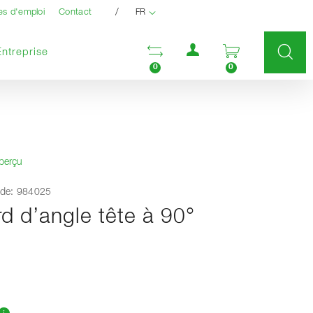
/
es d'emploi
Contact
FR
Menu utilisateur
Ouvrir la liste compara
Ouvrir le pan
Entreprise
0
0
aperçu
de: 984025
d d’angle tête à 90°