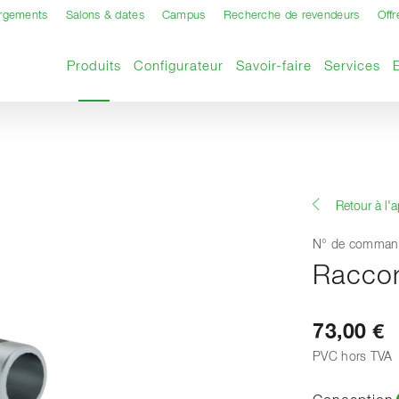
argements
Salons & dates
Campus
Recherche de revendeurs
Offr
Page actuelle
Produits
Configurateur
Savoir-faire
Services
Retour à l'
N° de comman
Raccor
73,00 €
PVC hors TVA