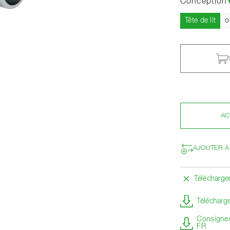
Conception
Actu
Tête de lit
o
AC
AJOUTER À
Télécharg
Télécharge
Consignes 
FR