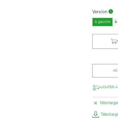
Version
Actu
à gauche
à
AC
AJOUTER À
Télécharg
Télécharge