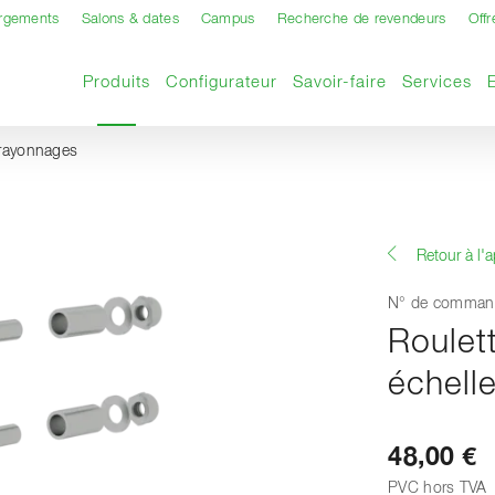
argements
Salons & dates
Campus
Recherche de revendeurs
Offr
Page actuelle
Produits
Configurateur
Savoir-faire
Services
 rayonnages
Retour à l'
N° de comman
Roulett
échell
48,00 €
PVC hors TVA