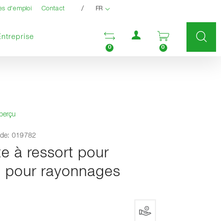
/
es d'emploi
Contact
FR
Menu utilisateur
Ouvrir la liste compara
Ouvrir le pan
Entreprise
0
0
aperçu
de: 019782
e à ressort pour
e pour rayonnages