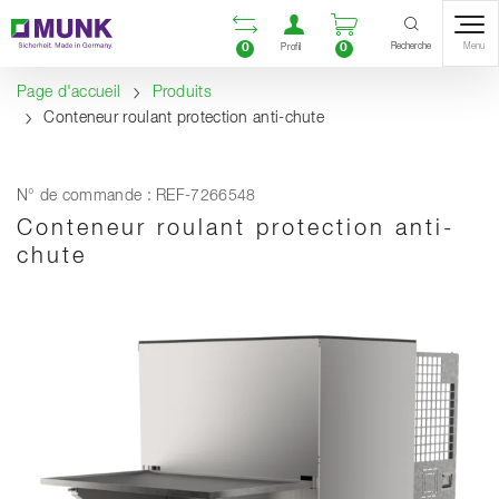
Table Of Content
Ouvrir la liste compara
Ouvrir un compte u
Ouvrir le panie
Contenu
Sommaire
Navigation
Recherche
0
0
Menu
Profil
Page d'accueil
Produits
Conteneur roulant protection anti-chute
N° de commande : REF-7266548
Conteneur roulant protection anti-
chute