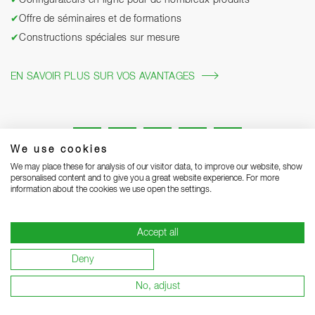
✔
Configurateurs en ligne pour de nombreux produits
✔
Offre de séminaires et de formations
✔
Constructions spéciales sur mesure
EN SAVOIR PLUS SUR VOS AVANTAGES
We use cookies
We may place these for analysis of our visitor data, to improve our website, show
personalised content and to give you a great website experience. For more
information about the cookies we use open the settings.
Mentions légales
Protection des données
Grounding Page
Accept all
CGV
Remarques concernant la livraison
Deny
Conditions de garantie
Devenir sous-traitant
No, adjust