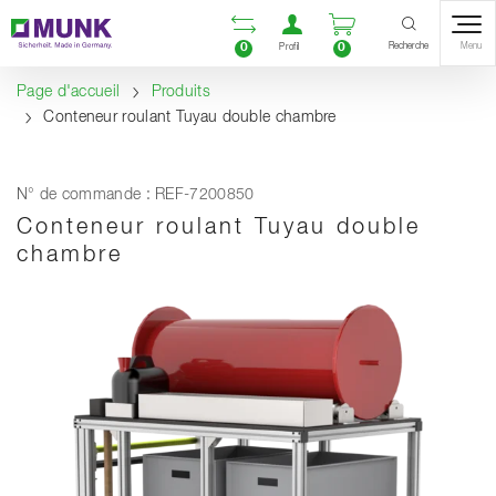
Table Of Content
Ouvrir la liste compara
Ouvrir un compte u
Ouvrir le panie
Contenu
Sommaire
Navigation
Recherche
0
0
Menu
Profil
Page d'accueil
Produits
Conteneur roulant Tuyau double chambre
N° de commande : REF-7200850
Conteneur roulant Tuyau double
chambre