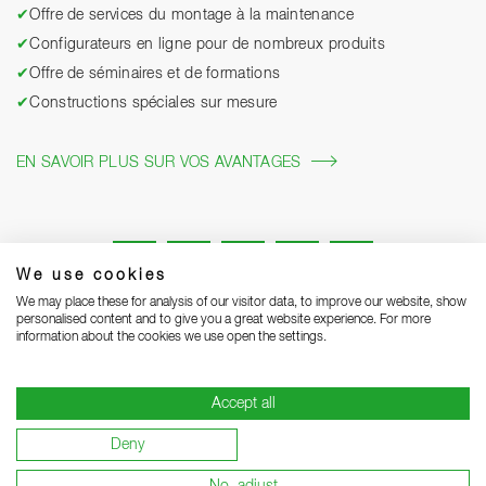
✔
Offre de services du montage à la maintenance
✔
Configurateurs en ligne pour de nombreux produits
✔
Offre de séminaires et de formations
✔
Constructions spéciales sur mesure
EN SAVOIR PLUS SUR VOS AVANTAGES
We use cookies
We may place these for analysis of our visitor data, to improve our website, show
personalised content and to give you a great website experience. For more
information about the cookies we use open the settings.
Mentions légales
Protection des données
Grounding Page
Accept all
CGV
Remarques concernant la livraison
Deny
Conditions de garantie
Devenir sous-traitant