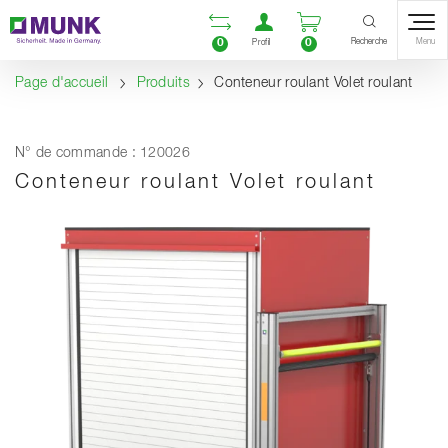
Table Of Content
Ouvrir la liste compara
Ouvrir un compte u
Ouvrir le panie
Contenu
Sommaire
Navigation
Recherche
0
0
Menu
Profil
Page d'accueil
Produits
Conteneur roulant Volet roulant
N° de commande : 120026
Conteneur roulant Volet roulant