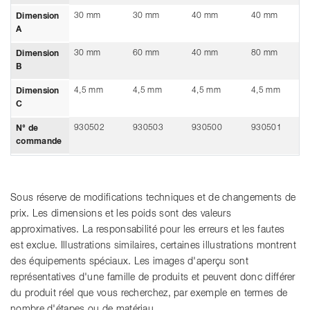
30 mm
30 mm
40 mm
40 mm
Dimension
A
30 mm
60 mm
40 mm
80 mm
Dimension
B
4,5 mm
4,5 mm
4,5 mm
4,5 mm
Dimension
C
930502
930503
930500
930501
N° de
commande
Sous réserve de modifications techniques et de changements de
prix. Les dimensions et les poids sont des valeurs
approximatives. La responsabilité pour les erreurs et les fautes
est exclue. Illustrations similaires, certaines illustrations montrent
des équipements spéciaux. Les images d'aperçu sont
représentatives d'une famille de produits et peuvent donc différer
du produit réel que vous recherchez, par exemple en termes de
nombre d'étapes ou de matériau.