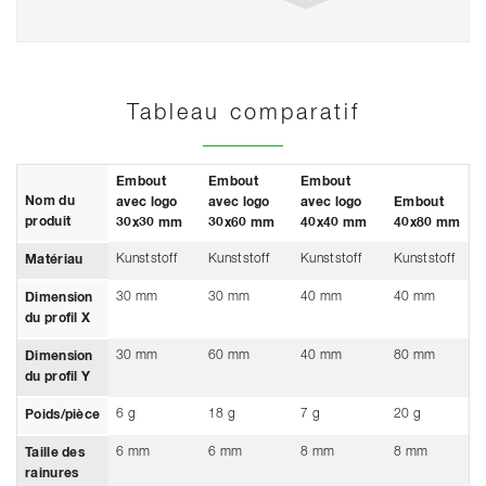
Tableau comparatif
Embout
Embout
Embout
Nom du
avec logo
avec logo
avec logo
Embout
produit
30x30 mm
30x60 mm
40x40 mm
40x80 mm
Kunststoff
Kunststoff
Kunststoff
Kunststoff
Matériau
30 mm
30 mm
40 mm
40 mm
Dimension
du profil X
30 mm
60 mm
40 mm
80 mm
Dimension
du profil Y
6 g
18 g
7 g
20 g
Poids/pièce
6 mm
6 mm
8 mm
8 mm
Taille des
rainures