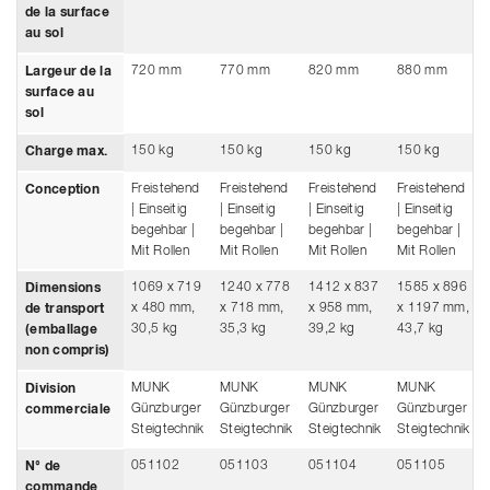
de la surface
au sol
720 mm
770 mm
820 mm
880 mm
Largeur de la
surface au
sol
150 kg
150 kg
150 kg
150 kg
Charge max.
Freistehend
Freistehend
Freistehend
Freistehend
Conception
| Einseitig
| Einseitig
| Einseitig
| Einseitig
begehbar |
begehbar |
begehbar |
begehbar |
Mit Rollen
Mit Rollen
Mit Rollen
Mit Rollen
1069 x 719
1240 x 778
1412 x 837
1585 x 896
Dimensions
x 480 mm,
x 718 mm,
x 958 mm,
x 1197 mm,
de transport
30,5 kg
35,3 kg
39,2 kg
43,7 kg
(emballage
non compris)
MUNK
MUNK
MUNK
MUNK
Division
Günzburger
Günzburger
Günzburger
Günzburger
commerciale
Steigtechnik
Steigtechnik
Steigtechnik
Steigtechnik
051102
051103
051104
051105
N° de
commande