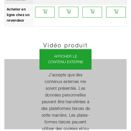
Acheter en ligne chez un revendeur
Acheter en ligne chez un revendeur
Acheter en ligne chez un re
Acheter en li
Acheter en
ligne chez un
revendeur
Vidéo produit
AFFICHER LE
CONTENU EXTERNE
J'accepte que des
contenus externes me
soient présentés. Les
données personnelles
peuvent être transférées à
des plateformes tierces de
cette manière. Les plates-
formes tierces peuvent
utiliser des cookies et/ou