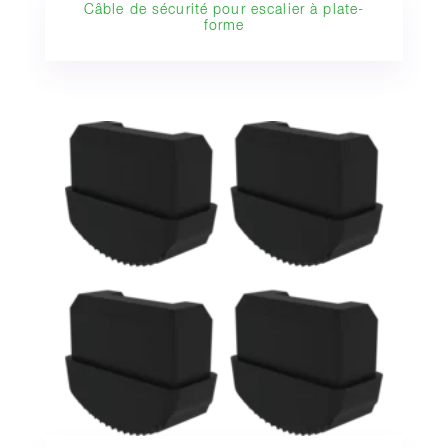
Câble de sécurité pour escalier à plate-
forme