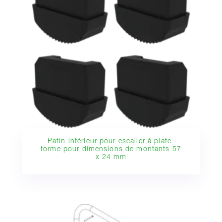
Patin intérieur pour escalier à plate-
forme pour dimensions de montants 57
x 24 mm