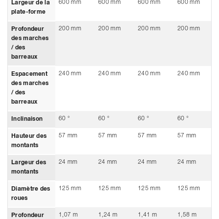
600 mm
600 mm
600 mm
600 mm
Largeur de la
plate-forme
200 mm
200 mm
200 mm
200 mm
Profondeur
des marches
/ des
barreaux
240 mm
240 mm
240 mm
240 mm
Espacement
des marches
/ des
barreaux
60 °
60 °
60 °
60 °
Inclinaison
57 mm
57 mm
57 mm
57 mm
Hauteur des
montants
24 mm
24 mm
24 mm
24 mm
Largeur des
montants
125 mm
125 mm
125 mm
125 mm
Diamètre des
roues
1,07 m
1,24 m
1,41 m
1,58 m
Profondeur