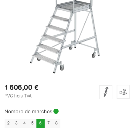
1 606,00 €
PVC hors TVA
Nombre de marches
Actuel
2
3
4
5
6
7
8