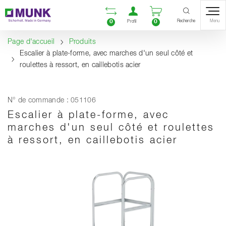
Table Of Content
Ouvrir la liste compara
Ouvrir un compte u
Ouvrir le panie
Contenu
Sommaire
Navigation
Recherche
0
0
Menu
Profil
Page d'accueil
Produits
Escalier à plate-forme, avec marches d'un seul côté et
roulettes à ressort, en caillebotis acier
N° de commande : 051106
Escalier à plate-forme, avec
marches d'un seul côté et roulettes
à ressort, en caillebotis acier