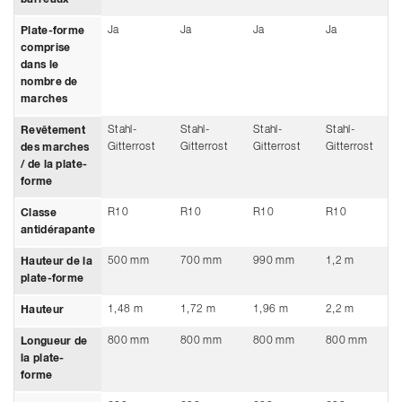
Ja
Ja
Ja
Ja
Plate-forme
comprise
dans le
nombre de
marches
Stahl-
Stahl-
Stahl-
Stahl-
Revêtement
Gitterrost
Gitterrost
Gitterrost
Gitterrost
des marches
/ de la plate-
forme
R10
R10
R10
R10
Classe
antidérapante
500 mm
700 mm
990 mm
1,2 m
Hauteur de la
plate-forme
1,48 m
1,72 m
1,96 m
2,2 m
Hauteur
800 mm
800 mm
800 mm
800 mm
Longueur de
la plate-
forme