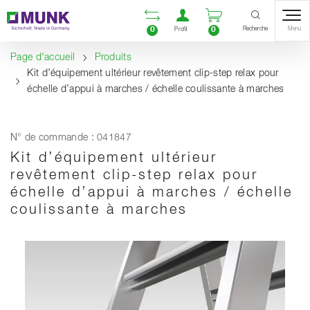
Table Of Content
Ouvrir la liste compara
Ouvrir un compte u
Ouvrir le panie
Contenu
Sommaire
Navigation
Recherche
0
0
Menu
Profil
Page d'accueil
Produits
Kit d’équipement ultérieur revêtement clip-step relax pour
échelle d’appui à marches / échelle coulissante à marches
N° de commande : 041847
Kit d’équipement ultérieur
revêtement clip-step relax pour
échelle d’appui à marches / échelle
coulissante à marches