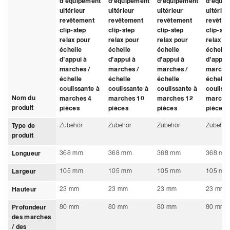
d’équipement
d’équipement
d’équipement
d’équi
ultérieur
ultérieur
ultérieur
ultérieu
revêtement
revêtement
revêtement
revête
clip-step
clip-step
clip-step
clip-ste
relax pour
relax pour
relax pour
relax p
échelle
échelle
échelle
échelle
d’appui à
d’appui à
d’appui à
d’appui
marches /
marches /
marches /
marches
échelle
échelle
échelle
échelle
coulissante à
coulissante à
coulissante à
couliss
Nom du
marches 4
marches 10
marches 12
marche
produit
pièces
pièces
pièces
pièces
Zubehör
Zubehör
Zubehör
Zubehör
Type de
produit
368 mm
368 mm
368 mm
368 mm
Longueur
105 mm
105 mm
105 mm
105 mm
Largeur
23 mm
23 mm
23 mm
23 mm
Hauteur
80 mm
80 mm
80 mm
80 mm
Profondeur
des marches
/ des