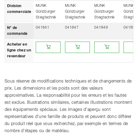
MUNK
MUNK
MUNK
MUNK
Division
Günzburger
Günzburger
Günzburger
Günzbur
commerciale
Steigtechnik
Steigtechnik
Steigtechnik
Steigtec
041841
041847
041849
041851
N° de
commande
Acheter en ligne chez un revendeur
Acheter en ligne chez un revendeur
Acheter en ligne chez u
Acheter
Acheter en
ligne chez un
revendeur
Sous réserve de modifications techniques et de changements de
prix. Les dimensions et les poids sont des valeurs
approximatives. La responsabilité pour les erreurs et les fautes
est exclue. Illustrations similaires, certaines illustrations montrent
des équipements spéciaux. Les images d'aperçu sont
représentatives d'une famille de produits et peuvent donc différer
du produit réel que vous recherchez, par exemple en termes de
nombre d'étapes ou de matériau.