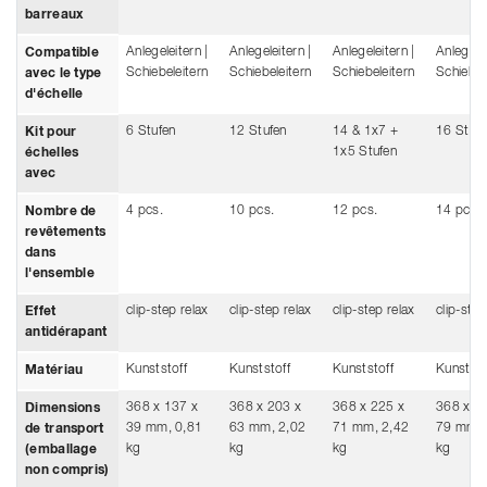
barreaux
Anlegeleitern |
Anlegeleitern |
Anlegeleitern |
Anlegelei
Compatible
Schiebeleitern
Schiebeleitern
Schiebeleitern
Schiebel
avec le type
d'échelle
6 Stufen
12 Stufen
14 & 1x7 +
16 Stufe
Kit pour
1x5 Stufen
échelles
avec
4 pcs.
10 pcs.
12 pcs.
14 pcs.
Nombre de
revêtements
dans
l'ensemble
clip-step relax
clip-step relax
clip-step relax
clip-step
Effet
antidérapant
Kunststoff
Kunststoff
Kunststoff
Kunststo
Matériau
368 x 137 x
368 x 203 x
368 x 225 x
368 x 2
Dimensions
39 mm, 0,81
63 mm, 2,02
71 mm, 2,42
79 mm, 
de transport
kg
kg
kg
kg
(emballage
non compris)