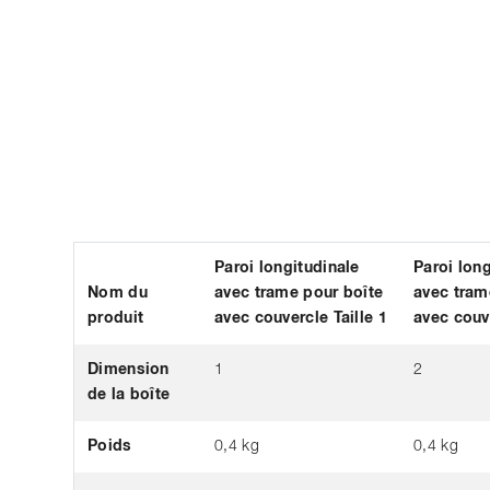
Paroi longitudinale
Paroi long
Nom du
avec trame pour boîte
avec tram
produit
avec couvercle Taille 1
avec couve
Dimension
1
2
de la boîte
Poids
0,4 kg
0,4 kg