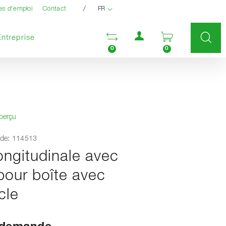
/
es d'emploi
Contact
FR
Menu utilisateur
Ouvrir la liste compara
Ouvrir le pan
Entreprise
0
0
aperçu
de: 114513
ongitudinale avec
pour boîte avec
cle