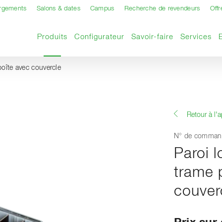
argements
Salons & dates
Campus
Recherche de revendeurs
Offr
Page actuelle
Produits
Configurateur
Savoir-faire
Services
boîte avec couvercle
Retour à l'
N° de comman
Paroi l
trame 
couver