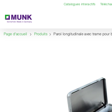
Table Of Content
Contenu
Sommaire
Navigation
Catalogues interactifs
Téléch
Page d'accueil
Produits
Paroi longitudinale avec trame pour 