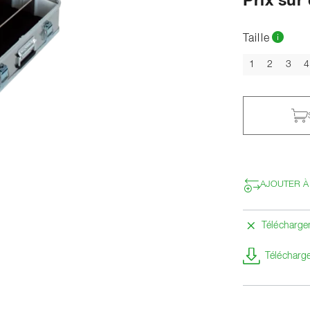
Prix su
Taille
1
2
3
4
AJOUTER À
Télécharg
Télécharge