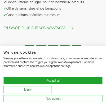
✔
Configurateurs en ligne pour de nombreux produits
✔
Offre de séminaires et de formations
✔
Constructions spéciales sur mesure
EN SAVOIR PLUS SUR VOS AVANTAGES
We use cookies
We may place these for analysis of our visitor data, to improve our website, show
personalised content and to give you a great website experience. For more
information about the cookies we use open the settings.
Mentions légales
Protection des données
Grounding Page
Accept all
CGV
Remarques concernant la livraison
Deny
Conditions de garantie
Devenir sous-traitant
No, adjust