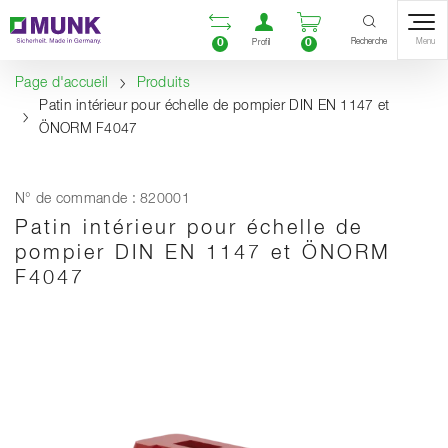
Table Of Content
Ouvrir la liste compara
Ouvrir un compte u
Ouvrir le panie
Contenu
Sommaire
Navigation
Recherche
0
0
Menu
Profil
Page d'accueil
Produits
Patin intérieur pour échelle de pompier DIN EN 1147 et
ÖNORM F4047
N° de commande : 820001
Patin intérieur pour échelle de
pompier DIN EN 1147 et ÖNORM
F4047