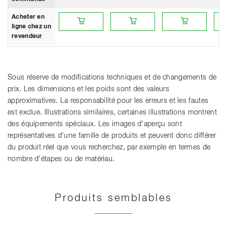
Acheter en ligne chez un revendeur
Acheter en ligne chez un revendeur
Acheter en ligne che
Ache
Acheter en
ligne chez un
revendeur
Sous réserve de modifications techniques et de changements de
prix. Les dimensions et les poids sont des valeurs
approximatives. La responsabilité pour les erreurs et les fautes
est exclue. Illustrations similaires, certaines illustrations montrent
des équipements spéciaux. Les images d'aperçu sont
représentatives d'une famille de produits et peuvent donc différer
du produit réel que vous recherchez, par exemple en termes de
nombre d'étapes ou de matériau.
Produits semblables