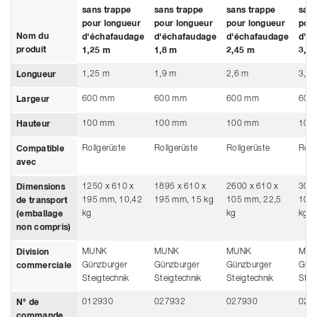
sans trappe
sans trappe
sans trappe
sans
pour longueur
pour longueur
pour longueur
pour
Nom du
d'échafaudage
d'échafaudage
d'échafaudage
d'é
produit
1,25 m
1,8 m
2,45 m
3,0 
1,25 m
1,9 m
2,6 m
3,1 
Longueur
600 mm
600 mm
600 mm
600
Largeur
100 mm
100 mm
100 mm
100
Hauteur
Rollgerüste
Rollgerüste
Rollgerüste
Roll
Compatible
avec
1250 x 610 x
1895 x 610 x
2600 x 610 x
3095
Dimensions
195 mm, 10,42
195 mm, 15 kg
105 mm, 22,5
105 
de transport
kg
kg
kg
(emballage
non compris)
MUNK
MUNK
MUNK
MU
Division
Günzburger
Günzburger
Günzburger
Günz
commerciale
Steigtechnik
Steigtechnik
Steigtechnik
Stei
012930
027932
027930
027
N° de
commande