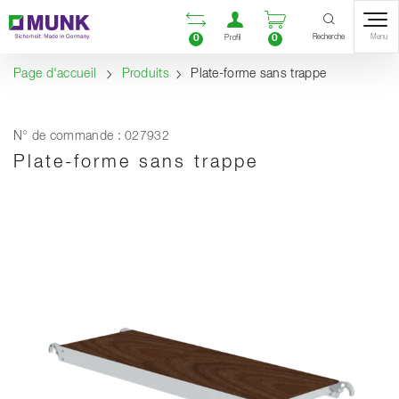
Table Of Content
Ouvrir la liste compara
Ouvrir un compte u
Ouvrir le panie
Contenu
Sommaire
Navigation
Recherche
0
0
Menu
Profil
Page d'accueil
Produits
Plate-forme sans trappe
N° de commande : 027932
Plate-forme sans trappe