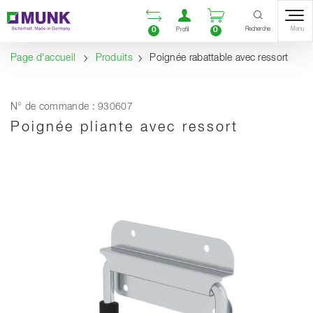
Table Of Content
Ouvrir la liste compara
Ouvrir un compte u
Ouvrir le panie
Contenu
Sommaire
Navigation
Recherche
0
0
Menu
Profil
Page d'accueil
Produits
Poignée rabattable avec ressort
N° de commande : 930607
Poignée pliante avec ressort