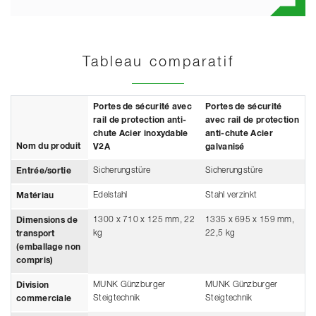
Tableau comparatif
Portes de sécurité avec
Portes de sécurité
rail de protection anti-
avec rail de protection
chute Acier inoxydable
anti-chute Acier
Nom du produit
V2A
galvanisé
Sicherungstüre
Sicherungstüre
Entrée/sortie
Edelstahl
Stahl verzinkt
Matériau
1300 x 710 x 125 mm, 22
1335 x 695 x 159 mm,
Dimensions de
kg
22,5 kg
transport
(emballage non
compris)
MUNK Günzburger
MUNK Günzburger
Division
Steigtechnik
Steigtechnik
commerciale