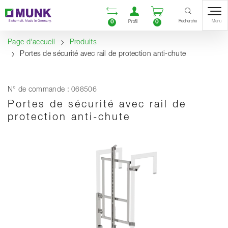
Table Of Content
Ouvrir la liste compara
Ouvrir un compte u
Ouvrir le panie
Contenu
Sommaire
Navigation
Recherche
0
0
Menu
Profil
Page d'accueil
Produits
Portes de sécurité avec rail de protection anti-chute
N° de commande : 068506
Portes de sécurité avec rail de
protection anti-chute