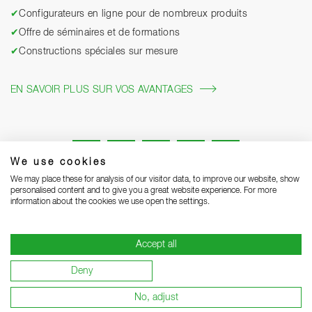
✔
Configurateurs en ligne pour de nombreux produits
✔
Offre de séminaires et de formations
✔
Constructions spéciales sur mesure
EN SAVOIR PLUS SUR VOS AVANTAGES
We use cookies
We may place these for analysis of our visitor data, to improve our website, show
personalised content and to give you a great website experience. For more
information about the cookies we use open the settings.
Mentions légales
Protection des données
Grounding Page
Accept all
CGV
Remarques concernant la livraison
Deny
Conditions de garantie
Devenir sous-traitant
No, adjust