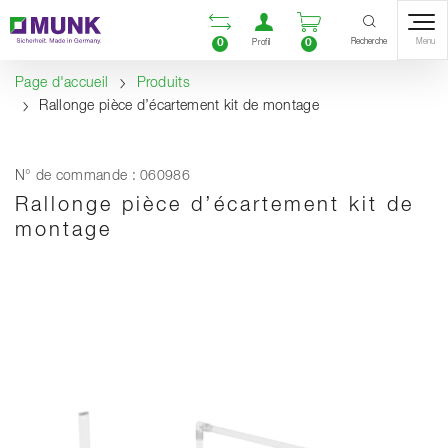
Table Of Content
Ouvrir la liste compara
Ouvrir un compte u
Ouvrir le panie
Contenu
Sommaire
Navigation
Recherche
0
0
Menu
Profil
Page d'accueil
Produits
Rallonge pièce d’écartement kit de montage
N° de commande : 060986
Rallonge pièce d’écartement kit de
montage