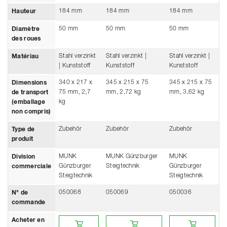
184 mm
184 mm
184 mm
Hauteur
50 mm
50 mm
50 mm
Diamètre
des roues
Stahl verzinkt
Stahl verzinkt |
Stahl verzinkt |
Matériau
| Kunststoff
Kunststoff
Kunststoff
340 x 217 x
345 x 215 x 75
345 x 215 x 75
Dimensions
75 mm, 2,7
mm, 2,72 kg
mm, 3,62 kg
de transport
kg
(emballage
non compris)
Zubehör
Zubehör
Zubehör
Type de
produit
MUNK
MUNK Günzburger
MUNK
Division
Günzburger
Steigtechnik
Günzburger
commerciale
Steigtechnik
Steigtechnik
050068
050069
050036
N° de
commande
Acheter en ligne chez un revendeur
Acheter en ligne chez un revendeur
Acheter en ligne c
Acheter en