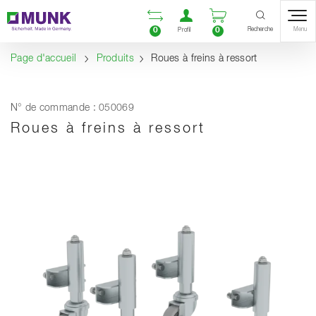
Table Of Content
Ouvrir la liste compara
Ouvrir un compte u
Ouvrir le panie
Contenu
Sommaire
Navigation
Recherche
0
0
Menu
Profil
Page d'accueil
Produits
Roues à freins à ressort
N° de commande : 050069
Roues à freins à ressort