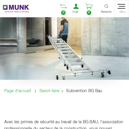
Table Of Content
Ouvrir la liste compara
Ouvrir un compte u
Ouvrir le panie
Contenu
Sommaire
Navigation
Recherche
0
0
Menu
Profil
Page d'accueil
Savoir-faire
Subvention BG Bau
Avec les primes de sécurité au travail de la BG BAU, l'association
professionnelle du secteur de la construction, vous pouvez