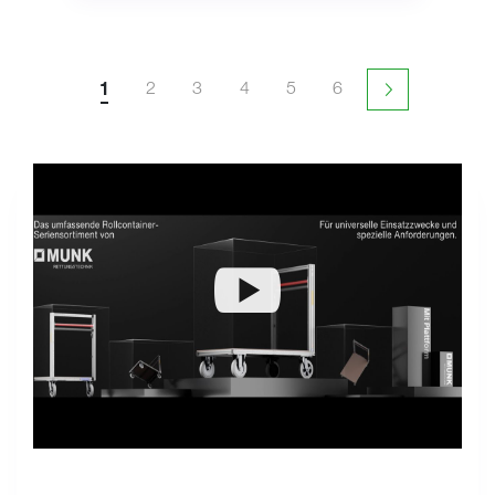
1
2
3
4
5
6
Page suivant