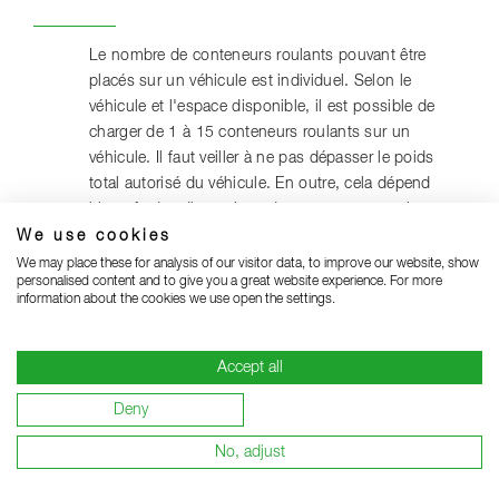
Le nombre de conteneurs roulants pouvant être
placés sur un véhicule est individuel. Selon le
véhicule et l'espace disponible, il est possible de
charger de 1 à 15 conteneurs roulants sur un
véhicule. Il faut veiller à ne pas dépasser le poids
total autorisé du véhicule. En outre, cela dépend
bien sûr des dimensions des conteneurs roulants.
We use cookies
We may place these for analysis of our visitor data, to improve our website, show
personalised content and to give you a great website experience. For more
Conteneurs roulants selon
information about the cookies we use open the settings.
l'AGBF
Accept all
Une directive de l'AGBF (Arbeitsgemeinschaft der
Deny
Leiter der Berufsfeuerwehr in der Bundesrepublik
Deutschland = Groupe de travail des directeurs des
No, adjust
corps de sapeurs-pompiers professionnels de la
République fédérale d'Allemagne) vise à standardiser