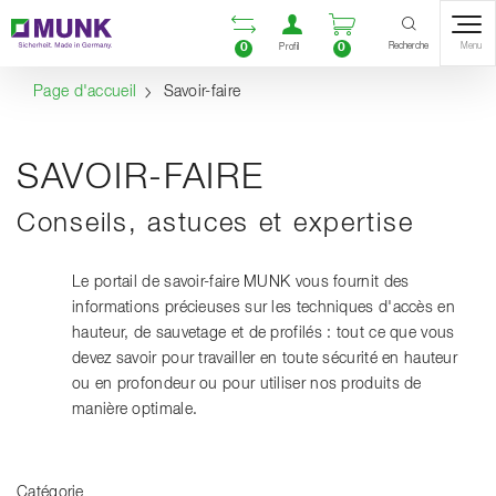
Table Of Content
Ouvrir la liste compara
Ouvrir un compte u
Ouvrir le panie
Inhalt
Inhaltsverzeichnis
Navigation
Recherche
0
0
Menu
Profil
Page d'accueil
Savoir-faire
SAVOIR-FAIRE
Conseils, astuces et expertise
Le portail de savoir-faire MUNK vous fournit des
informations précieuses sur les techniques d'accès en
hauteur, de sauvetage et de profilés : tout ce que vous
devez savoir pour travailler en toute sécurité en hauteur
ou en profondeur ou pour utiliser nos produits de
manière optimale.
Catégorie