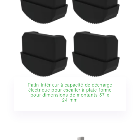
Patin intérieur à capacité de décharge
électrique pour escalier à plate-forme
pour dimensions de montants 57 x
24 mm