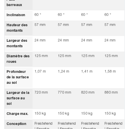
barreaux
60 °
60 °
60 °
60 °
Inclinaison
57 mm
57 mm
57 mm
57 mm
Hauteur des
montants
24 mm
24 mm
24 mm
24 mm
Largeur des
montants
125 mm
125 mm
125 mm
125 mm
Diamètre des
roues
1,07 m
1,24 m
1,41 m
1,58 m
Profondeur
de la surface
au sol
720 mm
770 mm
820 mm
880 mm
Largeur de la
surface au
sol
150 kg
150 kg
150 kg
150 kg
Charge max.
Freistehend
Freistehend
Freistehend
Freistehend
Conception