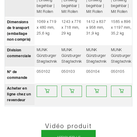
| Einseitig
| Einseitig
| Einseitig
| Einseitig
begehbar |
begehbar |
begehbar |
begehbar |
Mit Rollen
Mit Rollen
Mit Rollen
Mit Rollen
1069 x 719
1243 x 776
1412 x 837
1585 x 896
Dimensions
x 480 mm,
x 718 mm,
x 958 mm,
x 1197 mm,
de transport
25,6 kg
29 kg
31,9 kg
35,2 kg
(emballage
non compris)
MUNK
MUNK
MUNK
MUNK
Division
Günzburger
Günzburger
Günzburger
Günzburger
commerciale
Steigtechnik
Steigtechnik
Steigtechnik
Steigtechnik
050102
050103
050104
050105
N° de
commande
Acheter en ligne chez un revendeur
Acheter en ligne chez un revendeur
Acheter en ligne chez un re
Acheter en li
Acheter en
ligne chez un
revendeur
Vidéo produit