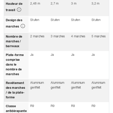
2,48 m
2,7 m
3 m
3,2 m
Hauteur de
travail
Stufen
Stufen
Stufen
Stufen
Design des
marches
2 marches
3 marches
4 marches
5 marches
Nombre de
marches /
barreaux
Ja
Ja
Ja
Ja
Plate-forme
comprise
dans le
nombre de
marches
Aluminium
Aluminium
Aluminium
Aluminium
Revêtement
geriffelt
geriffelt
geriffelt
geriffelt
des marches
/ de la plate-
forme
R9
R9
R9
R9
Classe
antidérapante