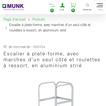
Table Of Content
Ouvrir la liste compara
Ouvrir un compte u
Ouvrir le panie
Contenu
Sommaire
Navigation
Recherche
0
0
Menu
Profil
Page d'accueil
Produits
Escalier à plate-forme, avec marches d'un seul côté et
roulettes à ressort, en aluminium strié
N° de commande : 050104
Escalier à plate-forme, avec
marches d'un seul côté et roulettes
à ressort, en aluminium strié